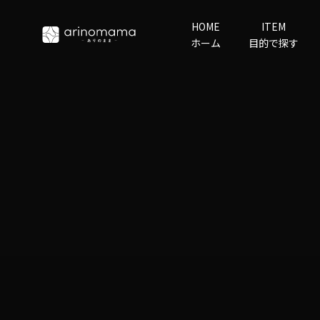
コンテンツへスキップ
HOME
ITEM
arino‐mama
ホーム
目的で探す