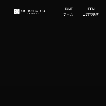
コンテンツへスキップ
HOME
ITEM
arino‐mama
ホーム
目的で探す