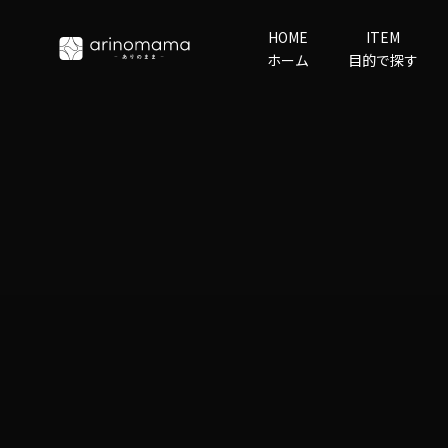
コンテンツへスキップ
HOME
ITEM
arino‐mama
ホーム
目的で探す